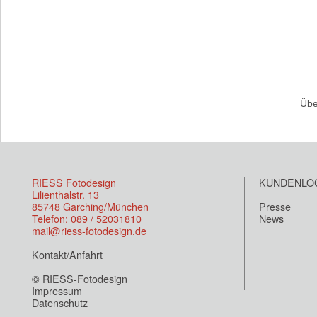
Übe
RIESS Fotodesign
KUNDENLO
Lilienthalstr. 13
85748 Garching/München
Presse
Telefon: 089 / 52031810
News
mail@riess-fotodesign.de
Kontakt/Anfahrt
© RIESS-Fotodesign
Impressum
Datenschutz