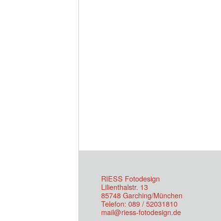
RIESS Fotodesign
Lilienthalstr. 13
85748 Garching/München
Telefon: 089 / 52031810
mail@riess-fotodesign.de