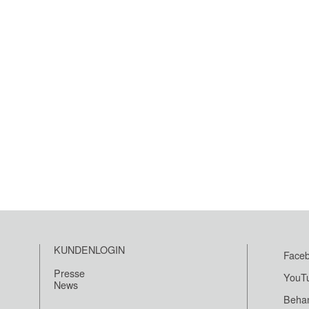
KUNDENLOGIN
Face
Presse
YouT
News
Beha