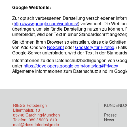
Google Webfonts:
Zur optisch verbesserten Darstellung verschiedener Info
(
http://www.google.com/webfonts/
) verwendet. Die Webfon
übertragen, um sie für die Darstellung nutzen zu können. F
unterbindet, wird der Text in einer Standardschrift angezeig
Sie können Ihren Browser so einstellen, dass die Schrifte
von Add-Ons wie
NoScript
oder
Ghostery für Firefox
.) Fal
Google-Server unterbinden, wird der Text in der Standards
Informationen zu den Datenschutzbedingungen von Googl
unter:
https://developers.google.com/fonts/faq#Privacy
Allgemeine Informationen zum Datenschutz sind im Google
RIESS Fotodesign
KUNDENLO
Lilienthalstr. 13
85748 Garching/München
Presse
Telefon: 089 / 52031810
News
mail@riess-fotodesign.de