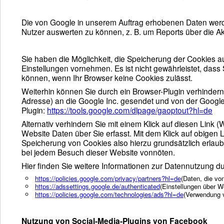
Die von Google in unserem Auftrag erhobenen Daten werd
Nutzer auswerten zu können, z. B. um Reports über die Akt
Sie haben die Möglichkeit, die Speicherung der Cookies a
Einstellungen vornehmen. Es ist nicht gewährleistet, das
können, wenn Ihr Browser keine Cookies zulässt.
Weiterhin können Sie durch ein Browser-Plugin verhindern
Adresse) an die Google Inc. gesendet und von der Google
Plugin:
https://tools.google.com/dlpage/gaoptout?hl=de
Alternativ verhindern Sie mit einem Klick auf diesen Link
Website Daten über Sie erfasst. Mit dem Klick auf obigen 
Speicherung von Cookies also hierzu grundsätzlich erlaube
bei jedem Besuch dieser Website vonnöten.
Hier finden Sie weitere Informationen zur Datennutzung du
https://policies.google.com/privacy/partners?hl=de
(Daten, die vo
https://adssettings.google.de/authenticated
(Einstellungen über W
https://policies.google.com/technologies/ads?hl=de
(Verwendung 
Nutzung von Social-Media-Plugins von Facebook