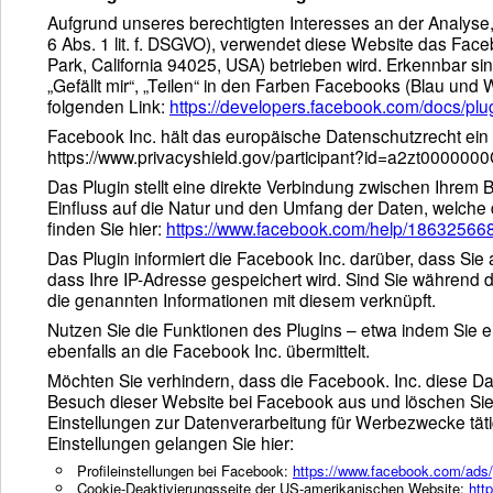
Aufgrund unseres berechtigten Interesses an der Analyse
6 Abs. 1 lit. f. DSGVO), verwendet diese Website das Fac
Park, California 94025, USA) betrieben wird. Erkennbar s
„Gefällt mir“, „Teilen“ in den Farben Facebooks (Blau und
folgenden Link:
https://developers.facebook.com/docs/plu
Facebook Inc. hält das europäische Datenschutzrecht ein u
https://www.privacyshield.gov/participant?id=a2zt00000
Das Plugin stellt eine direkte Verbindung zwischen Ihrem
Einfluss auf die Natur und den Umfang der Daten, welche d
finden Sie hier:
https://www.facebook.com/help/1863256
Das Plugin informiert die Facebook Inc. darüber, dass Sie 
dass Ihre IP-Adresse gespeichert wird. Sind Sie während
die genannten Informationen mit diesem verknüpft.
Nutzen Sie die Funktionen des Plugins – etwa indem Sie ei
ebenfalls an die Facebook Inc. übermittelt.
Möchten Sie verhindern, dass die Facebook. Inc. diese Da
Besuch dieser Website bei Facebook aus und löschen Sie 
Einstellungen zur Datenverarbeitung für Werbezwecke tä
Einstellungen gelangen Sie hier:
Profileinstellungen bei Facebook:
https://www.facebook.com/ads/
Cookie-Deaktivierungsseite der US-amerikanischen Website:
htt