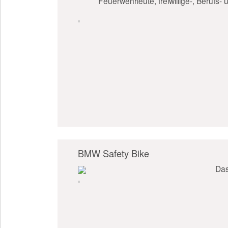
Feuerwehrleute, freiwillige-, Beruf
BMW Safety Bike
Das