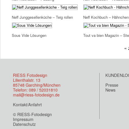
Neff Junggesellenküche – Teig rollen
Neff Kochbuch – Hähnchen
Sous Vide Lösungen
Tout va bien Magazin – St
« 
RIESS Fotodesign
KUNDENLO
Lilienthalstr. 13
85748 Garching/München
Presse
Telefon: 089 / 52031810
News
mail@riess-fotodesign.de
Kontakt/Anfahrt
© RIESS-Fotodesign
Impressum
Datenschutz