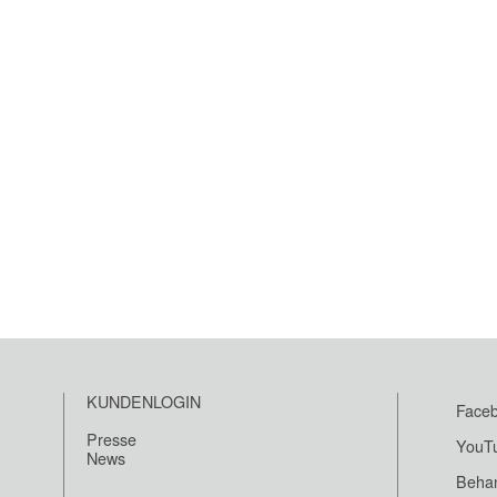
KUNDENLOGIN
Face
Presse
YouT
News
Beha