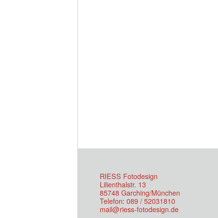
RIESS Fotodesign
Lilienthalstr. 13
85748 Garching/München
Telefon: 089 / 52031810
mail@riess-fotodesign.de